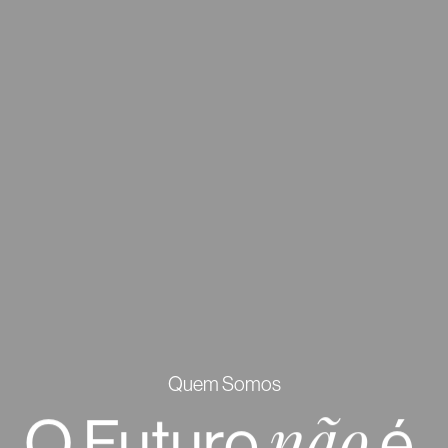
Quem Somos
O
Futuro
é