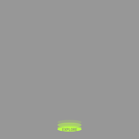
E
X
P
L
O
R
E
E
X
P
L
O
R
E