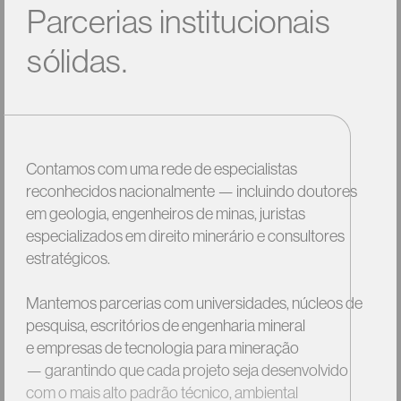
Parcerias
institucionais
sólidas.
Contamos
com
uma
rede
de
especialistas
reconhecidos
nacionalmente
—
incluindo
doutores
em
geologia,
engenheiros
de
minas,
juristas
especializados
em
direito
minerário
e
consultores
estratégicos.
Mantemos
parcerias
com
universidades,
núcleos
de
pesquisa,
escritórios
de
engenharia
mineral
e
empresas
de
tecnologia
para
mineração
—
garantindo
que
cada
projeto
seja
desenvolvido
com
o
mais
alto
padrão
técnico,
ambiental