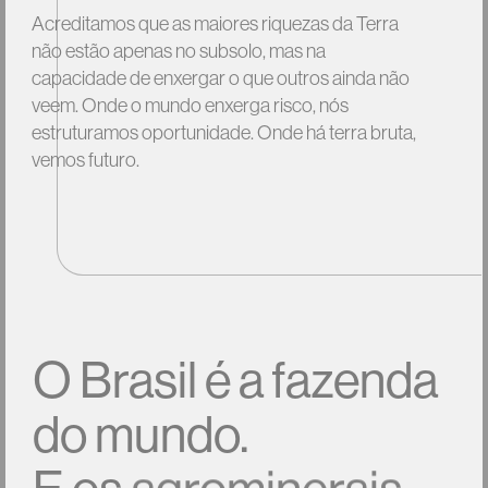
Acreditamos
que
as
maiores
riquezas
da
Terra
não
estão
apenas
no
subsolo,
mas
na
capacidade
de
enxergar
o
que
outros
ainda
não
veem.
Onde
o
mundo
enxerga
risco,
nós
estruturamos
oportunidade.
Onde
há
terra
bruta,
vemos
futuro.
O
Brasil
é
a
fazenda
do
mundo.