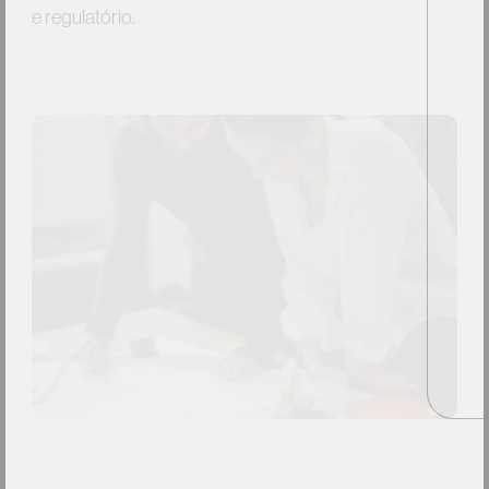
e
regulatório.