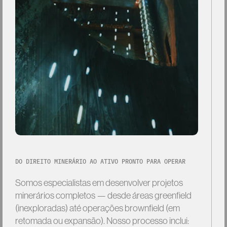
DO DIREITO MINERÁRIO AO ATIVO PRONTO PARA OPERAR
Somos
especialistas
em
desenvolver
projetos
minerários
completos
—
desde
áreas
greenfield
(inexploradas)
até
operações
brownfield
(em
retomada
ou
expansão).
Nosso
processo
inclui: