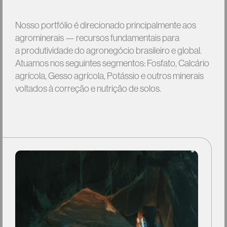
Nosso
portfólio
é
direcionado
principalmente
aos
agrominerais
—
recursos
fundamentais
para
a
produtividade
do
agronegócio
brasileiro
e
global.
Atuamos
nos
seguintes
segmentos:
Fosfato,
Calcário
agrícola,
Gesso
agrícola,
Potássio
e
outros
minerais
voltados
à
correção
e
nutrição
de
solos.