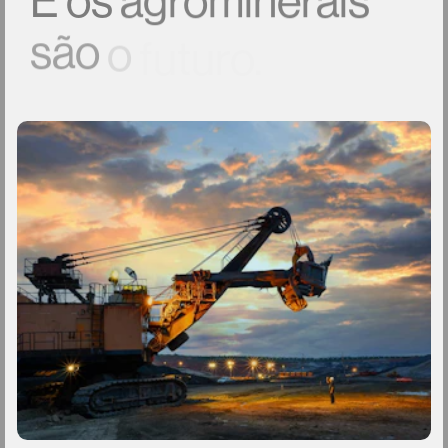
E
os
agrominerais
são
o
futuro.