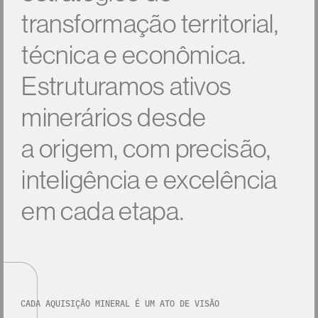
t
r
a
n
s
f
o
r
m
a
ç
ã
o
t
e
r
r
i
t
o
r
i
a
l
,
t
é
c
n
i
c
a
e
e
c
o
n
ô
m
i
c
a
.
E
s
t
r
u
t
u
r
a
m
o
s
a
t
i
v
o
s
m
i
n
e
r
á
r
i
o
s
d
e
s
d
e
a
o
r
i
g
e
m
,
c
o
m
p
r
e
c
i
s
ã
o
,
i
n
t
e
l
i
g
ê
n
c
i
a
e
e
x
c
e
l
ê
n
c
i
a
e
m
c
a
d
a
e
t
a
p
a
.
CADA AQUISIÇÃO MINERAL É UM ATO DE VISÃO