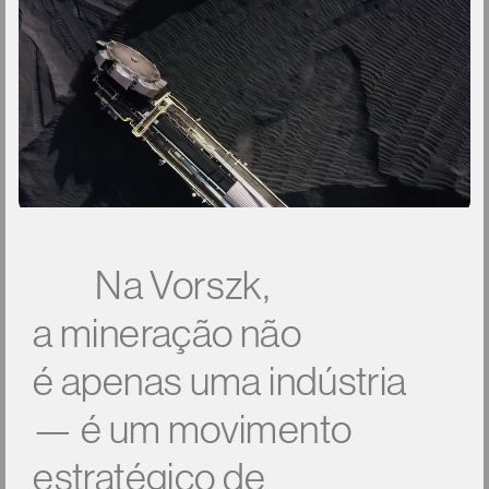
N
a
V
o
r
s
z
k
,
a
m
i
n
e
r
a
ç
ã
o
n
ã
o
é
a
p
e
n
a
s
u
m
a
i
n
d
ú
s
t
r
i
a
—
é
u
m
m
o
v
i
m
e
n
t
o
e
s
t
r
a
t
é
g
i
c
o
d
e