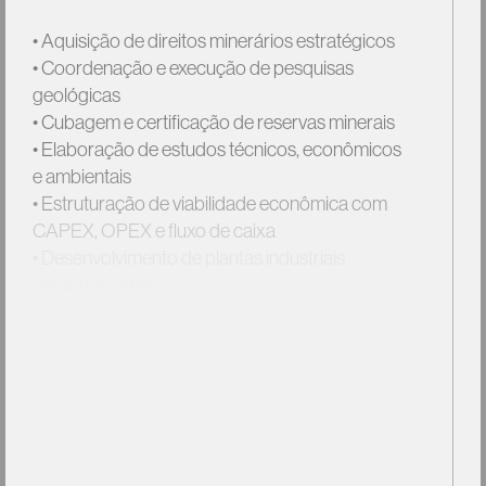
• Aquisição
de
direitos
minerários
estratégicos
• Coordenação
e
execução
de
pesquisas
geológicas
• Cubagem
e
certificação
de
reservas
minerais
• Elaboração
de
estudos
técnicos,
econômicos
e
ambientais
• Estruturação
de
viabilidade
econômica
com
CAPEX,
OPEX
e
fluxo
de
caixa
• Desenvolvimento
de
plantas
industriais
personalizadas
• Preparação
do
ativo
para
operação
ou
mercado
Cada
projeto
é
conduzido
com
rigor
técnico,
governança
e
visão
de
longo
prazo
—
garantindo
segurança
jurídica,
eficiência
operacional
e
atratividade
para
investidores
estratégicos
ou
grupos
industriais.