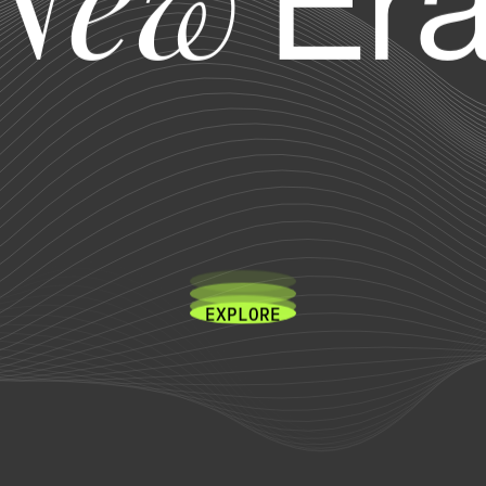
Era
New
E
X
P
L
O
R
E
E
X
P
L
O
R
E